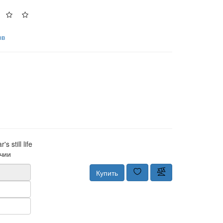
ыв
s still life
чии
Купить